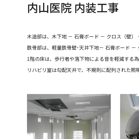
内山医院 内装工事
木造部は、木下地 － 石膏ボード － クロス（壁）
鉄骨部は、軽量鉄骨壁･天井下地－ 石膏ボード －
1階の床は、歩行者や落下物による音を軽減する為
リハビリ室は勾配天井で、不規則に配列された照