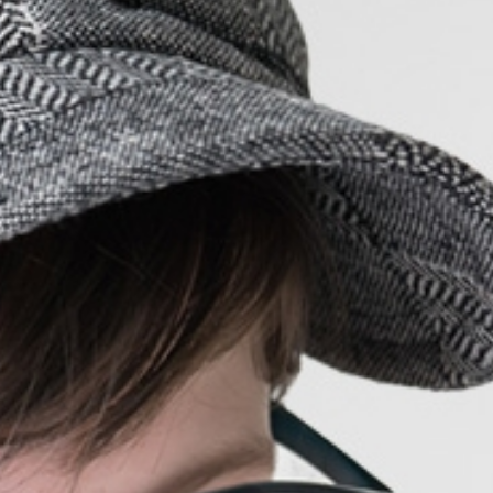
E
たちに。
木・建
ます。