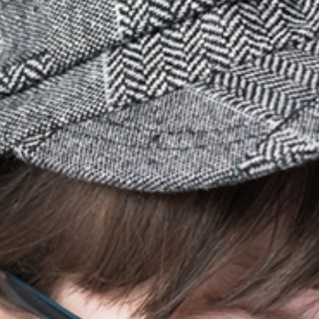
岡田建設の強み
FEATUR
その夢を
技術でか
岡田建設は、豊川のリーディング企業として土
築・住宅、3つの要素で街づくりに貢献してい
詳しくみる