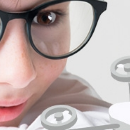
岡田建設が考える地域
SDG
地元と育ち