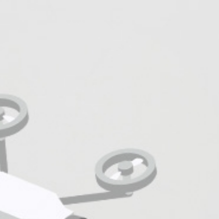
密着
s
、
地元を笑顔に。