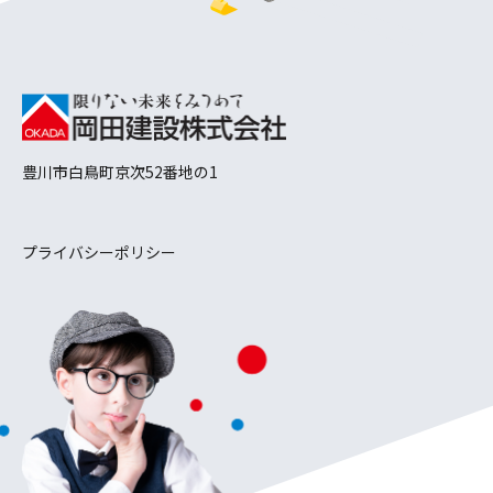
こ
の
ペ
ー
ジ
の
先
豊川市白鳥町京次52番地の1
頭
へ
戻
る
プライバシーポリシー